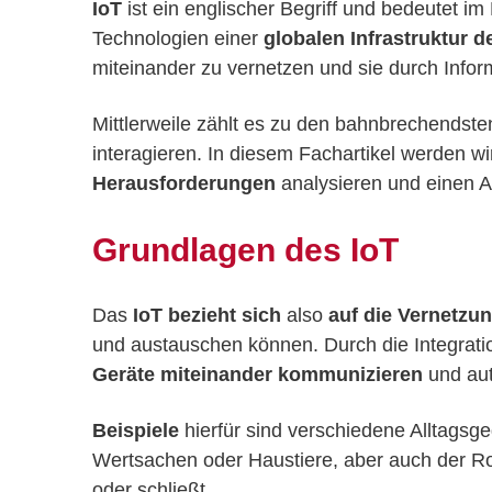
IoT
ist ein englischer Begriff und bedeutet i
Technologien einer
globalen Infrastruktur d
miteinander zu vernetzen und sie durch Inf
M
ittlerweile zählt es zu den bahnbrechendst
interagieren. In diesem Fachartikel werden w
Herausforderungen
analysieren und einen A
Grundlagen des IoT
Das
IoT bezieht sich
also
auf die Vernetzu
und austauschen können. Durch die Integrat
Geräte miteinander kommunizieren
und aut
Beispiele
hierfür sind verschiedene Alltagsg
Wertsachen oder Haustiere, aber auch der Roll
oder schließt.