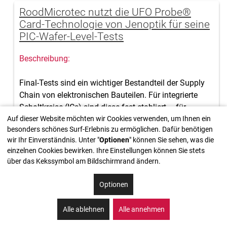
RoodMicrotec nutzt die UFO Probe®
Card-Technologie von Jenoptik für seine
PIC-Wafer-Level-Tests
Final-Tests sind ein wichtiger Bestandteil der Supply
Chain von elektronischen Bauteilen. Für integrierte
Schaltkreise (ICs) sind diese fest etabliert – für
Auf dieser Website möchten wir Cookies verwenden, um Ihnen ein
integrierte photonische Schaltkreise (PICs) ist das
besonders schönes Surf-Erlebnis zu ermöglichen. Dafür benötigen
Test-Eco-System noch im Aufbau. Einen essenziellen
wir Ihr Einverständnis. Unter "
Optionen
" können Sie sehen, was die
Baustein für neuartige PIC-Wafer-Level-Tests liefert
einzelnen Cookies bewirken. Ihre Einstellungen können Sie stets
®
Jenoptik mit der opto-elektronischen UFO Probe
über das Kekssymbol am Bildschirmrand ändern.
Card. RoodMicrotec profitiert von einer schnellen und
unkomplizierten Integration, hoher Flexibilität sowie
Optionen
modernster Test-Technologie.
Alle ablehnen
Alle annehmen
Foto1: Plug & Play der hybriden Prüfkarte UFO Probe®